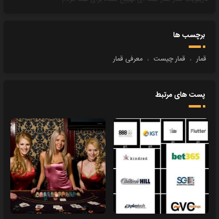
برچسب ها
قمار
،
قمار چیست
،
معرفی قمار
پست های مرتبط