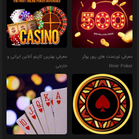
معرفی تورنمنت های ریور پوکر
معرفی بهترین کازینو آنلاین ایرانی و
River Poker
خارجی