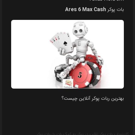
بات پوکر
Ares 6 Max Cash
بهترین ربات پوکر آنلاین چیست؟
کازینویاب
بات پوکر
تقلب در پوکر به کمک بات یا ربات پوکر