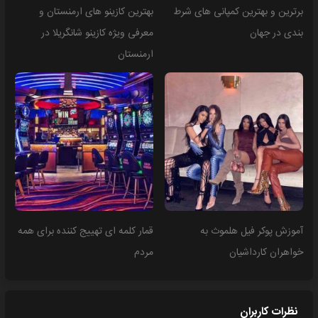
برترین و بهترین کمپانی های شرط
بهترین کازینو های ارمنستان و
بندی در جهان
معرفی ویژه کازینو شانگریلا در
ارمنستان
آموزش پوکر فیل هلموث به
قمار کلمه ای تهییج کننده برای همه
خواهران کارداشیان
مردم
نظرات کاربران