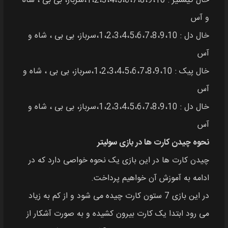
خال گیشنیز : 1،2،3،4،5،6،7،8،9،10،سرباز، بی بی ، شاه
و آس
خال دل : 1،2،3،4،5،6،7،8،9،10،سرباز، بی بی ، شاه و
آس
خال پیک : 1،2،3،4،5،6،7،8،9،10،سرباز، بی بی ، شاه و
آس
خال دل : 1،2،3،4،5،6،7،8،9،10،سرباز، بی بی ، شاه و
آس
نحوه چیدن کارت ها در بازی سولیتر
چیدن کارت ها در این بازی یک نحوه خواصی دارد که در
ادامه به آموزش آن خواهیم پرداخت.
در این بازی 7 ستون کارت چیده می شود و از کم به زیاد
می رود ابتدا یک کارت بیرون کشیده و به صورت آشکار از