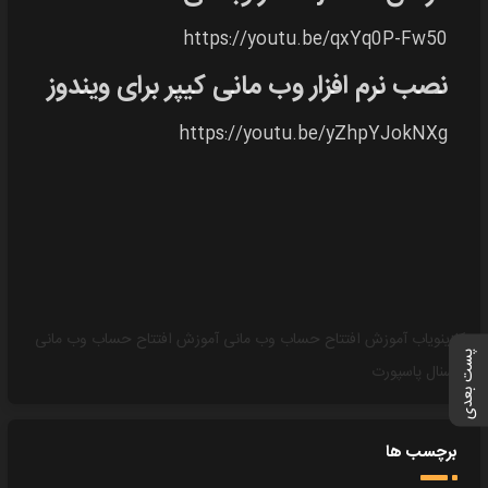
https://youtu.be/qxYq0P-Fw50
نصب نرم افزار وب مانی کیپر برای ویندوز
https://youtu.be/yZhpYJokNXg
کازینویاب
آموزش افتتاح حساب وب مانی
آموزش افتتاح حساب وب مانی
پست بعدی
پرسنال پاسپورت
برچسب ها